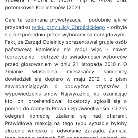
Wioletta i Piotra L. (40%), Filip K. (40%) oraz
potomkowie Koelichenów (20%).
Cała ta szemrana prywatyzacja - podobnie jak w
przypadku
rynku przy ulicy Chrościckiego
- odbyła
się bezpośrednio przed wyborami samorządowymi.
Fakt, że Zarząd Dzielnicy sprezentował grupie osób
państwową kamienicę nie mógł więc - nawet
teoretycznie - dotrzeć do świadomości wyborców
przed głosowaniem w dniu 21 listopada 2010 r. O
zmianie właściciela mieszkańcy kamienicy
dowiedzieli się dopiero w maju 2012 r. z pism
zawiadamiających o podwyżce czynszów i
wypowiedzeniu umów. Najwyraźniej nie rozumiejąc
kto ich "przehandlował" lokatorzy zgłosili się o
pomoc do radnych Prawa i Sprawiedliwości. Ci zaś
odegrali komedię użalania się nad ofiarami.
Prawidłową reakcją na tego typu sytuację byłoby
złożenie wniosku o odwołanie Zarządu. Zamiast