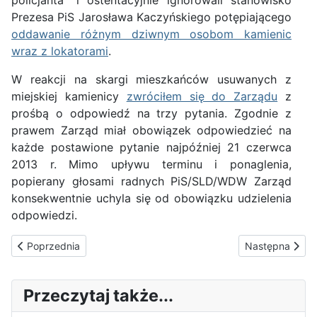
policjanta" i ostentacyjnie ignorowali stanowisko
Prezesa PiS Jarosława Kaczyńskiego potępiającego
oddawanie różnym dziwnym osobom kamienic
wraz z lokatorami
.
W reakcji na skargi mieszkańców usuwanych z
miejskiej kamienicy
zwróciłem się do Zarządu
z
prośbą o odpowiedź na trzy pytania. Zgodnie z
prawem Zarząd miał obowiązek odpowiedzieć na
każde postawione pytanie najpóźniej 21 czerwca
2013 r. Mimo upływu terminu i ponaglenia,
popierany głosami radnych PiS/SLD/WDW Zarząd
konsekwentnie uchyla się od obowiązku udzielenia
odpowiedzi.
Poprzednia strona: Historia Włoch
Następna stron
Poprzednia
Następna
Przeczytaj także...