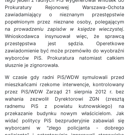
tego jeden z radnych PiS wygenerował wniosek do
Prokuratury Rejonowej Warszawa-Ochota
zawiadamiający o nieznanym przestępstwie
popełnionym przez nieznane osoby, polegającym
na
prowadzeniu zapisów w księdze wieczystej
.
Wnioskodawca insynuował więc, że sprawcą
przestępstwa jest sędzia. Operetkowe
zawiadomienie być może przemówiło do wyobraźni
wyborców PiS. Prokuratura natomiast całkiem
słusznie je zignorowała.
W czasie gdy radni PiS/WDW symulowali przed
mieszkańcami rzekome interwencje, kontrolowany
przez PiS/WDW Zarząd 21 sierpnia 2012 r. bez
wahania zezwolił Dyrektorowi ZGN (zresztą
radnemu PiS z powiatu kutnowskiego) na
przekazanie budynku nowym właścicielom. Jak
widać politycy PiS bezpruderyjnie zabawiali się
wyborcami w "złego policjanta - dobrego