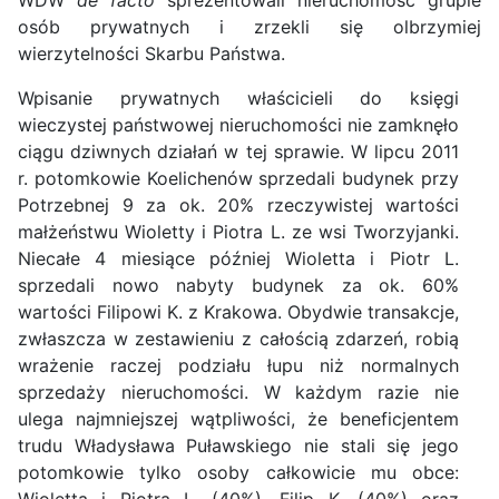
WDW
de facto
sprezentowali nieruchomość grupie
osób prywatnych i zrzekli się olbrzymiej
wierzytelności Skarbu Państwa.
Wpisanie prywatnych właścicieli do księgi
wieczystej państwowej nieruchomości nie zamknęło
ciągu dziwnych działań w tej sprawie. W lipcu 2011
r. potomkowie Koelichenów sprzedali budynek przy
Potrzebnej 9 za ok. 20% rzeczywistej wartości
małżeństwu Wioletty i Piotra L. ze wsi Tworzyjanki.
Niecałe 4 miesiące później Wioletta i Piotr L.
sprzedali nowo nabyty budynek za ok. 60%
wartości Filipowi K. z Krakowa. Obydwie transakcje,
zwłaszcza w zestawieniu z całością zdarzeń, robią
wrażenie raczej podziału łupu niż normalnych
sprzedaży nieruchomości. W każdym razie nie
ulega najmniejszej wątpliwości, że beneficjentem
trudu Władysława Puławskiego nie stali się jego
potomkowie tylko osoby całkowicie mu obce: