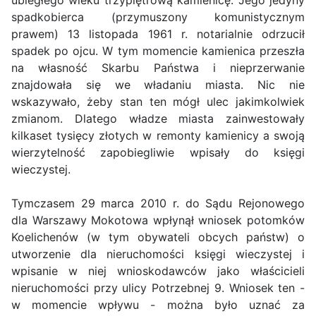
ubiegłego wieku trzypiętrową kamienicę. Jego jedyny
spadkobierca (przymuszony komunistycznym
prawem) 13 listopada 1961 r. notarialnie odrzucił
spadek po ojcu. W tym momencie kamienica przeszła
na własność Skarbu Państwa i nieprzerwanie
znajdowała się we władaniu miasta. Nic nie
wskazywało, żeby stan ten mógł ulec jakimkolwiek
zmianom. Dlatego władze miasta zainwestowały
kilkaset tysięcy złotych w remonty kamienicy a swoją
wierzytelność zapobiegliwie wpisały do księgi
wieczystej.
Tymczasem 29 marca 2010 r. do Sądu Rejonowego
dla Warszawy Mokotowa wpłynął wniosek potomków
Koelichenów (w tym obywateli obcych państw) o
utworzenie dla nieruchomości księgi wieczystej i
wpisanie w niej wnioskodawców jako właścicieli
nieruchomości przy ulicy Potrzebnej 9. Wniosek ten -
w momencie wpływu - można było uznać za