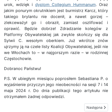
urok, wdzięk i
dyplom Collegium Hummanum
. Oraz
jakim ponurym okrutnikiem jest burmistrz Karcz, który
takiego brylantu nie docenił, a nawet gorzej –
zlekceważył go i obraził, zamiast oszlifować i
oprawić. Będzie dobrze! Zdradzanie kolegów z
Platformy Obywatelskiej jak zwykle skończy się dla
Sylwii C. wesołym oberkiem. Już wkrótce znów
ujrzymy ją na czele listy Koalicji Obywatelskiej, jeśli nie
we Włochach to – w najgorszym razie – w rodzinnej
Częstochowie.
Dobranoc Państwu!
P.S. W ubiegłym miesiącu poprosiłem Sebastiana P. o
wyjaśnienie przyczyn jego nieobecności na sesji 7 i 14
maja 2024 r. Do dnia publikacji tego artykułu nie
otrzymałem żadnej odpowiedzi.
Następna stron
Następna