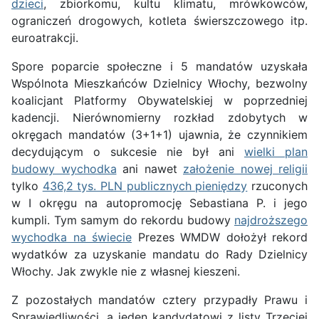
dzieci
, zbiorkomu, kultu klimatu, mrówkowców,
ograniczeń drogowych, kotleta świerszczowego itp.
euroatrakcji.
Spore poparcie społeczne i 5 mandatów uzyskała
Wspólnota Mieszkańców Dzielnicy Włochy, bezwolny
koalicjant Platformy Obywatelskiej w poprzedniej
kadencji. Nierównomierny rozkład zdobytych w
okręgach mandatów (3+1+1) ujawnia, że czynnikiem
decydującym o sukcesie nie był ani
wielki plan
budowy wychodka
ani nawet
założenie nowej religii
tylko
436,2 tys. PLN publicznych pieniędzy
rzuconych
w I okręgu na autopromocję Sebastiana P. i jego
kumpli. Tym samym do rekordu budowy
najdroższego
wychodka na świecie
Prezes WMDW dołożył rekord
wydatków za uzyskanie mandatu do Rady Dzielnicy
Włochy. Jak zwykle nie z własnej kieszeni.
Z pozostałych mandatów cztery przypadły Prawu i
Sprawiedliwości, a jeden kandydatowi z listy Trzeciej