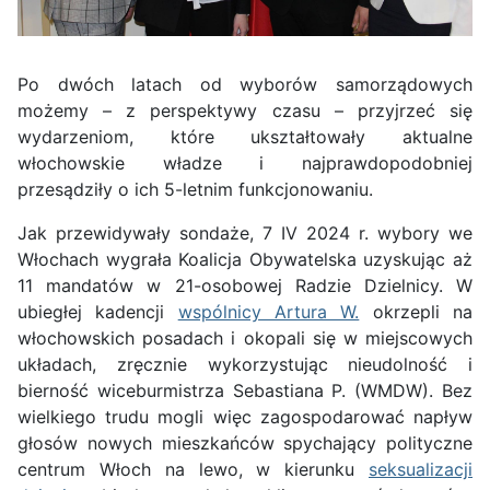
Po dwóch latach od wyborów samorządowych
możemy – z perspektywy czasu – przyjrzeć się
wydarzeniom, które ukształtowały aktualne
włochowskie władze i najprawdopodobniej
przesądziły o ich 5-letnim funkcjonowaniu.
Jak przewidywały sondaże, 7 IV 2024 r. wybory we
Włochach wygrała Koalicja Obywatelska uzyskując aż
11 mandatów w 21-osobowej Radzie Dzielnicy. W
ubiegłej kadencji
wspólnicy Artura W.
okrzepli na
włochowskich posadach i okopali się w miejscowych
układach, zręcznie wykorzystując nieudolność i
bierność wiceburmistrza Sebastiana P. (WMDW). Bez
wielkiego trudu mogli więc zagospodarować napływ
głosów nowych mieszkańców spychający polityczne
centrum Włoch na lewo, w kierunku
seksualizacji