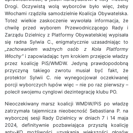
Drogi. Oczywistą wolą wyborców było więc, żeby
Włochami rządziła samodzielnie Koalicja Obywatelska.
Toteż wielkie zaskoczenie wywołała informacja, że
chwilę przed wyborem Przewodniczącego Rady i
Zarządu Dzielnicy z Platformy Obywatelskiej wypisała
się radna Sylwia C., enigmatycznie uzasadniając to
„zachowaniem ważnych osób z Koła Platformy
Włochy”
i zapowiadając tym krokiem przejęcie władzy
przez koalicję PiS/WMDW. Jedyną prawdopodobną
przyczyną takiego zwrotu musiał być fakt, że
protektor Sylwii C. nie wynegocjował oczekiwanej
porcji wyborczych łupów więc – nie po raz pierwszy –
polecił swojemu cynglowi dezintegrację klubu PO.
Nieoczekiwany marsz koalicji WMDW/PiS po władzę
zatrzymała tajemnicza nieobecność Sebastiana P. na
wyborczej sesji Rady Dzielnicy w dniach 7 i 14 maja
2024, definitywnie pozbawiająca przyszłą koalicję
anty-KO możliwości uzyskania większości głosów