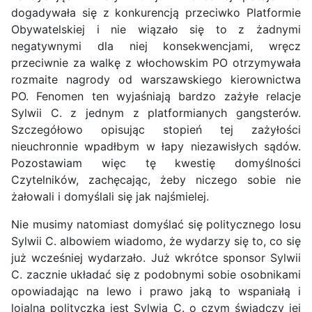
dogadywała się z konkurencją przeciwko Platformie
Obywatelskiej i nie wiązało się to z żadnymi
negatywnymi dla niej konsekwencjami, wręcz
przeciwnie za walkę z włochowskim PO otrzymywała
rozmaite nagrody od warszawskiego kierownictwa
PO. Fenomen ten wyjaśniają bardzo zażyłe relacje
Sylwii C. z jednym z platformianych gangsterów.
Szczegółowo opisując stopień tej zażyłości
nieuchronnie wpadłbym w łapy niezawisłych sądów.
Pozostawiam więc tę kwestię domyślności
Czytelników, zachęcając, żeby niczego sobie nie
żałowali i domyślali się jak najśmielej.
Nie musimy natomiast domyślać się politycznego losu
Sylwii C. albowiem wiadomo, że wydarzy się to, co się
już wcześniej wydarzało. Już wkrótce sponsor Sylwii
C. zacznie układać się z podobnymi sobie osobnikami
opowiadając na lewo i prawo jaką to wspaniałą i
lojalną polityczką jest Sylwia C. o czym świadczy jej