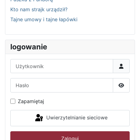
Kto nam strajk urządził?
Tajne umowy i tajne łapówki
logowanie
Użytkownik
Hasło
Pokaż h
Zapamiętaj
Uwierzytelnianie sieciowe
Zaloguj