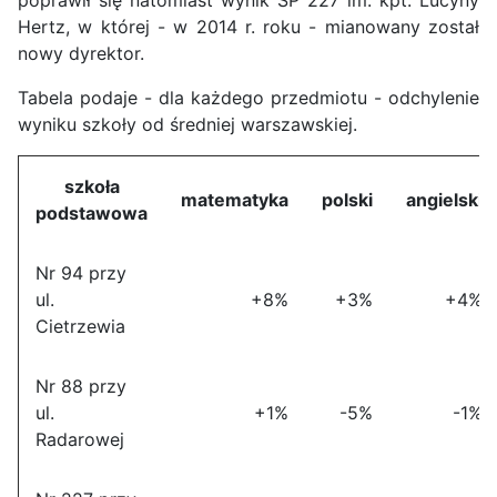
poprawił się natomiast wynik SP 227 im. kpt. Lucyny
Hertz, w której - w 2014 r. roku - mianowany został
nowy dyrektor.
Tabela podaje - dla każdego przedmiotu - odchylenie
wyniku szkoły od średniej warszawskiej.
szkoła
matematyka
polski
angielski
podstawowa
Nr 94 przy
ul.
+8%
+3%
+4%
Cietrzewia
Nr 88 przy
ul.
+1%
-5%
-1%
Radarowej