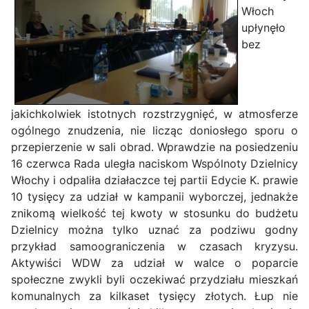
Włoch
upłynęło
bez
jakichkolwiek istotnych rozstrzygnięć, w atmosferze
ogólnego znudzenia, nie licząc doniosłego sporu o
przepierzenie w sali obrad. Wprawdzie na posiedzeniu
16 czerwca Rada uległa naciskom Wspólnoty Dzielnicy
Włochy i odpaliła działaczce tej partii Edycie K. prawie
10 tysięcy za udział w kampanii wyborczej, jednakże
znikomą wielkość tej kwoty w stosunku do budżetu
Dzielnicy można tylko uznać za podziwu godny
przykład samoograniczenia w czasach kryzysu.
Aktywiści WDW za udział w walce o poparcie
społeczne zwykli byli oczekiwać przydziału mieszkań
komunalnych za kilkaset tysięcy złotych. Łup nie