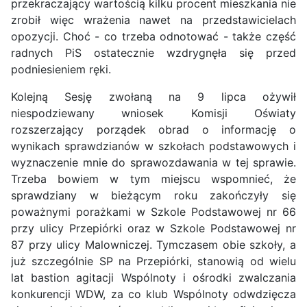
przekraczający wartością kilku procent mieszkania nie
zrobił więc wrażenia nawet na przedstawicielach
opozycji. Choć - co trzeba odnotować - także część
radnych PiS ostatecznie wzdrygnęła się przed
podniesieniem ręki.
Kolejną Sesję zwołaną na 9 lipca ożywił
niespodziewany wniosek Komisji Oświaty
rozszerzający porządek obrad o informację o
wynikach sprawdzianów w szkołach podstawowych i
wyznaczenie mnie do sprawozdawania w tej sprawie.
Trzeba bowiem w tym miejscu wspomnieć, że
sprawdziany w bieżącym roku zakończyły się
poważnymi porażkami w Szkole Podstawowej nr 66
przy ulicy Przepiórki oraz w Szkole Podstawowej nr
87 przy ulicy Malowniczej. Tymczasem obie szkoły, a
już szczególnie SP na Przepiórki, stanowią od wielu
lat bastion agitacji Wspólnoty i ośrodki zwalczania
konkurencji WDW, za co klub Wspólnoty odwdzięcza