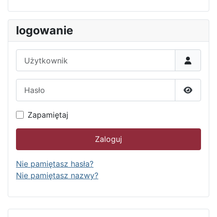
logowanie
Użytkownik
Hasło
Pokaż h
Zapamiętaj
Zaloguj
Nie pamiętasz hasła?
Nie pamiętasz nazwy?