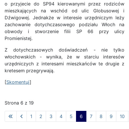
o przyjecie do SP94 kierowanymi przez rodziców
mieszkających na wschód od ulic Globusowej i
Dźwigowej. Jednakże w interesie urzędniczym leży
zachowanie dotychczasowego podziału Włoch na
obwody i stworzenie filii SP 66 przy ulicy
Promienistej.
Z dotychczasowych doświadczeń - nie tylko
włochowskich - wynika, że w starciu interesów
urzędniczych z interesami mieszkańców te drugie z
kretesem przegrywają.
[
Skomentuj
]
Strona 6 z 19
1
2
3
4
5
6
7
8
9
10