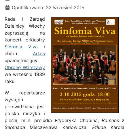
Opublikowano: 22 wrzesień 2015
Rada i Zarząd
Dzielnicy Włochy
zapraszają na
koncert orkiestry
Sinfonia Viva
i
chóru
Artos
upamiętniający
Obronę Warszawy
we wrześniu 1939
roku.
W repertuarze
występu
przewidziana jest
polska muzyka i
pieśni, m.in. preludia Fryderyka Chopina,
Romans z
Serenadą
Mieczysława Karłowicza,
Etiuda
Karola