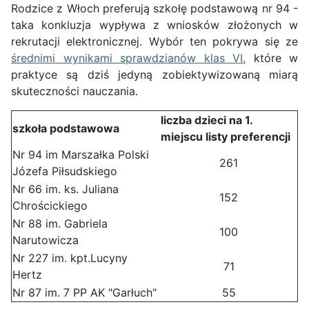
Rodzice z Włoch preferują szkołę podstawową nr 94 -
taka konkluzja wypływa z wniosków złożonych w
rekrutacji elektronicznej. Wybór ten pokrywa się ze
średnimi wynikami sprawdzianów klas VI.
które w
praktyce są dziś jedyną zobiektywizowaną miarą
skuteczności nauczania.
liczba dzieci na 1.
szkoła podstawowa
miejscu listy preferencji
Nr 94 im Marszałka Polski
261
Józefa Piłsudskiego
Nr 66 im. ks. Juliana
152
Chrościckiego
Nr 88 im. Gabriela
100
Narutowicza
Nr 227 im. kpt.Lucyny
71
Hertz
Nr 87 im. 7 PP AK "Garłuch"
55