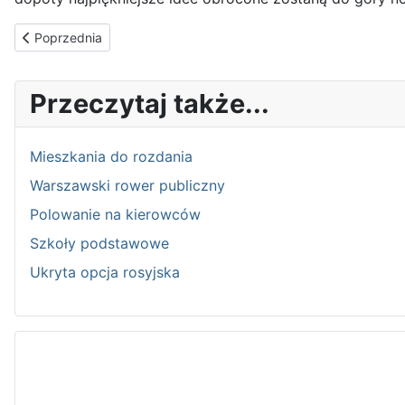
Poprzednia strona: Ekstaza nad wychodkiem
Poprzednia
Przeczytaj także...
Mieszkania do rozdania
Warszawski rower publiczny
Polowanie na kierowców
Szkoły podstawowe
Ukryta opcja rosyjska