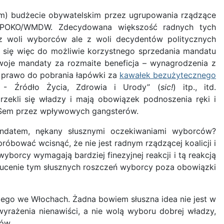
m) budżecie obywatelskim przez ugrupowania rządzące
cji POKO/WMDW. Zdecydowana większość radnych tych
z woli wyborców ale z woli decydentów politycznych
 się więc do możliwie korzystnego sprzedania mandatu
swoje mandaty za rozmaite beneficja – wynagrodzenia z
y prawo do pobrania łapówki za
kawałek bezużytecznego
 - Źródło Życia, Zdrowia i Urody” (
sic!
) itp., itd.
rzekli się władzy i mają obowiązek podnoszenia ręki i
MSem przez wpływowych gangsterów.
ndatem, nękany słusznymi oczekiwaniami wyborców?
ować wcisnąć, że nie jest radnym rządzącej koalicji i
yborcy wymagają bardziej finezyjnej reakcji i tą reakcją
rzucenie tym słusznych roszczeń wyborcy poza obowiązki
kiego we Włochach. Żadna bowiem słuszna idea nie jest w
yrażenia nienawiści, a nie wolą wyboru dobrej władzy,
ów.