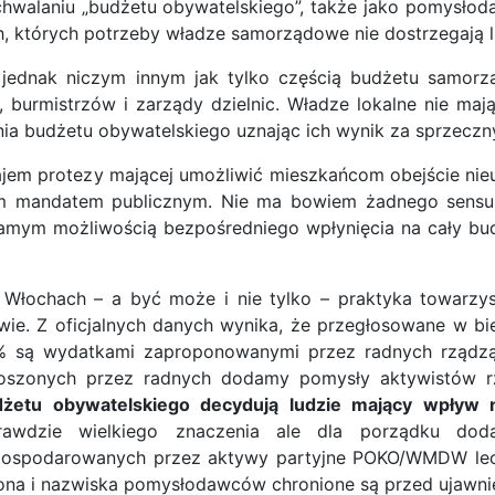
chwalaniu „budżetu obywatelskiego”, także jako pomysło
, których potrzeby władze samorządowe nie dostrzegają l
t jednak niczym innym jak tylko częścią budżetu samor
urmistrzów i zarządy dzielnic. Władze lokalne nie ma
nia budżetu obywatelskiego uznając ich wynik za sprzeczn
zajem protezy mającej umożliwić mieszkańcom obejście nie
mandatem publicznym. Nie ma bowiem żadnego sensu, ż
m możliwością bezpośredniego wpłynięcia na cały budże
Włochach – a być może i nie tylko – praktyka towarzyszą
wie. Z oficjalnych danych wynika, że przegłosowane w b
 są wydatkami zaproponowanymi przez radnych rządząc
oszonych przez radnych dodamy pomysły aktywistów rz
żetu obywatelskiego decydują ludzie mający wpływ n
rawdzie wielkiego znaczenia ale dla porządku do
ospodarowanych przez aktywy partyjne POKO/WMDW lecz f
ona i nazwiska pomysłodawców chronione są przed ujawni