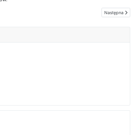
Następna strona
Następna