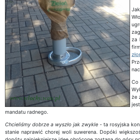
Jak
Wło
ugr
zag
za 
fir
zł
Prz
nac
Co
Wyb
że 
jes
mandatu radnego.
Chcieliśmy dobrze a wyszło jak zwykle
- ta rosyjska ko
stanie naprawić chorej woli suwerena. Dopóki większo
dopóty najpiękniejsze idee obrócone zostaną do góry no