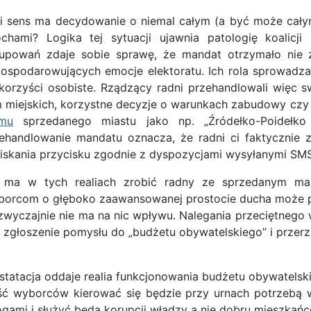
i sens ma decydowanie o niemal całym (a być może cały
chami? Logika tej sytuacji ujawnia patologię koali
upowań zdaje sobie sprawę, że mandat otrzymało nie 
ospodarowujących emocje elektoratu. Ich rola sprowadza
korzyści osobiste. Rządzący radni przehandlowali więc 
m miejskich, korzystne decyzje o warunkach zabudowy cz
omu
sprzedanego miastu jako np. „Źródełko-Poidełko
ehandlowanie mandatu oznacza, że radni ci faktycznie z
iskania przycisku zgodnie z dyspozycjami wysyłanymi S
 ma w tych realiach zrobić radny ze sprzedanym ma
orcom o głęboko zaawansowanej prostocie ducha może prób
zwyczajnie nie ma na nic wpływu. Nalegania przeciętnego w
t zgłoszenie pomysłu do „budżetu obywatelskiego” i prze
nstatacja oddaje realia funkcjonowania budżetu obywatels
ść wyborców kierować się będzie przy urnach potrzebą w
gami i służyć będą korupcji władzy a nie dobru mieszkańc