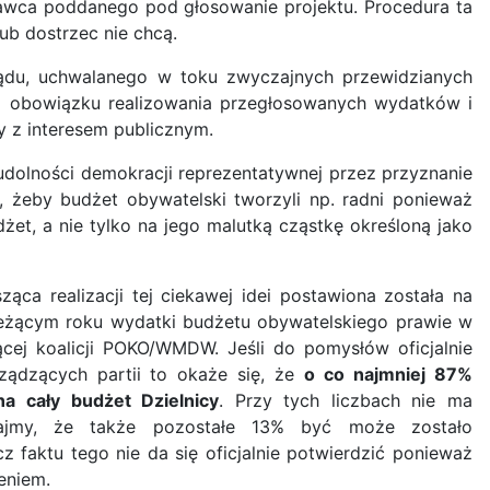
dawca poddanego pod głosowanie projektu. Procedura ta
ub dostrzec nie chcą.
ządu, uchwalanego w toku zwyczajnych przewidzianych
ją obowiązku realizowania przegłosowanych wydatków i
y z interesem publicznym.
udolności demokracji reprezentatywnej przez przyznanie
eby budżet obywatelski tworzyli np. radni ponieważ
t, a nie tylko na jego malutką cząstkę określoną jako
ca realizacji tej ciekawej idei postawiona została na
ieżącym roku wydatki budżetu obywatelskiego prawie w
ej koalicji POKO/WMDW. Jeśli do pomysłów oficjalnie
ądzących partii to okaże się, że
o co najmniej 87%
a cały budżet Dzielnicy
. Przy tych liczbach nie ma
dajmy, że także pozostałe 13% być może zostało
aktu tego nie da się oficjalnie potwierdzić ponieważ
eniem.