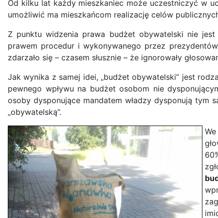
Od kilku lat każdy mieszkaniec może uczestniczyć w u
umożliwić ma mieszkańcom realizację celów publicznych
Z punktu widzenia prawa budżet obywatelski nie jes
prawem procedur i wykonywanego przez prezydentów, b
zdarzało się – czasem słusznie – że ignorowały głosowa
Jak wynika z samej idei, „budżet obywatelski” jest rod
pewnego wpływu na budżet osobom nie dysponującym 
osoby dysponujące mandatem władzy dysponują tym samy
„obywatelską”.
We 
gło
60%
zgł
bud
wp
zag
imi