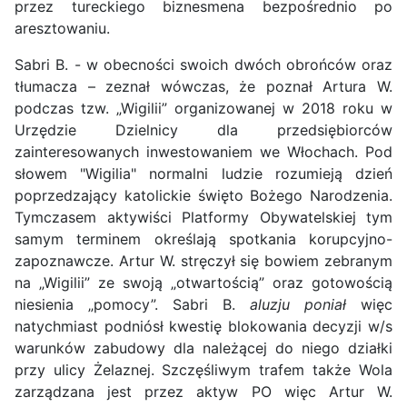
przez tureckiego biznesmena bezpośrednio po
aresztowaniu.
Sabri B. - w obecności swoich dwóch obrońców oraz
tłumacza – zeznał wówczas, że poznał Artura W.
podczas tzw. „Wigilii” organizowanej w 2018 roku w
Urzędzie Dzielnicy dla przedsiębiorców
zainteresowanych inwestowaniem we Włochach. Pod
słowem "Wigilia" normalni ludzie rozumieją dzień
poprzedzający katolickie święto Bożego Narodzenia.
Tymczasem aktywiści Platformy Obywatelskiej tym
samym terminem określają spotkania korupcyjno-
zapoznawcze. Artur W. stręczył się bowiem zebranym
na „Wigilii” ze swoją „otwartością” oraz gotowością
niesienia „pomocy”. Sabri B.
aluzju poniał
więc
natychmiast podniósł kwestię blokowania decyzji w/s
warunków zabudowy dla należącej do niego działki
przy ulicy Żelaznej. Szczęśliwym trafem także Wola
zarządzana jest przez aktyw PO więc Artur W.