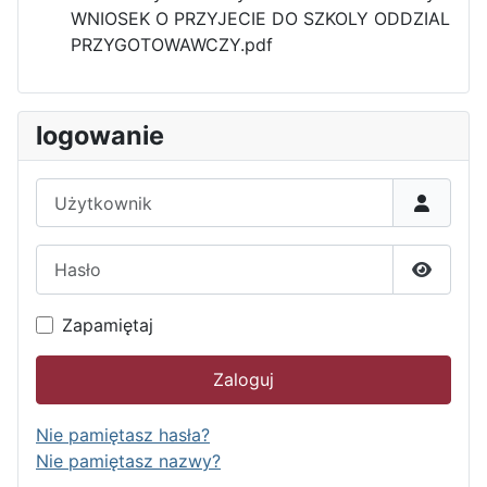
WNIOSEK O PRZYJECIE DO SZKOLY ODDZIAL
PRZYGOTOWAWCZY.pdf
logowanie
Użytkownik
Hasło
Pokaż h
Zapamiętaj
Zaloguj
Nie pamiętasz hasła?
Nie pamiętasz nazwy?