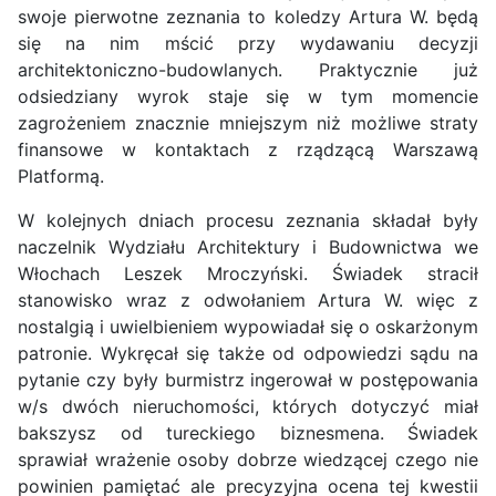
swoje pierwotne zeznania to koledzy Artura W. będą
się na nim mścić przy wydawaniu decyzji
architektoniczno-budowlanych. Praktycznie już
odsiedziany wyrok staje się w tym momencie
zagrożeniem znacznie mniejszym niż możliwe straty
finansowe w kontaktach z rządzącą Warszawą
Platformą.
W kolejnych dniach procesu zeznania składał były
naczelnik Wydziału Architektury i Budownictwa we
Włochach Leszek Mroczyński. Świadek stracił
stanowisko wraz z odwołaniem Artura W. więc z
nostalgią i uwielbieniem wypowiadał się o oskarżonym
patronie. Wykręcał się także od odpowiedzi sądu na
pytanie czy były burmistrz ingerował w postępowania
w/s dwóch nieruchomości, których dotyczyć miał
bakszysz od tureckiego biznesmena. Świadek
sprawiał wrażenie osoby dobrze wiedzącej czego nie
powinien pamiętać ale precyzyjna ocena tej kwestii