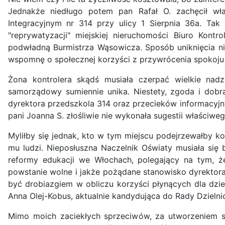
Jednakże niedługo potem pan Rafał O. zachęcił wł
Integracyjnym nr 314 przy ulicy 1 Sierpnia 36a. Ta
"reprywatyzacji" miejskiej nieruchomości Biuro Kont
podwładną Burmistrza Wąsowicza. Sposób uniknięcia nie
wspomnę o społecznej korzyści z przywrócenia spokoj
Żona kontrolera skądś musiała czerpać wielkie nad
samorządowy sumiennie unika. Niestety, zgoda i dobr
dyrektora przedszkola 314 oraz przecieków informacyjn
pani Joanna S. złośliwie nie wykonała sugestii właściwe
Myliłby się jednak, kto w tym miejscu podejrzewałby 
mu ludzi. Nieposłuszna Naczelnik Oświaty musiała si
reformy edukacji we Włochach, polegający na tym, ż
powstanie wolne i jakże pożądane stanowisko dyrektora 
być drobiazgiem w obliczu korzyści płynących dla dziec
Anna Olej-Kobus, aktualnie kandydująca do Rady Dzielni
Mimo moich zaciekłych sprzeciwów, za utworzeniem s