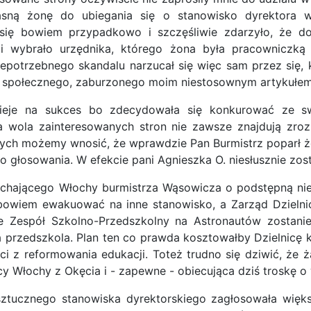
asną żonę do ubiegania się o stanowisko dyrektora 
k się bowiem przypadkowo i szczęśliwie zdarzyło, że d
roli wybrało urzędnika, którego żona była pracowniczk
potrzebnego skandalu narzucał się więc sam przez się, k
u społecznego, zaburzonego moim niestosownym artykułem
zieje na sukces bo zdecydowała się konkurować ze sw
a wola zainteresowanych stron nie zawsze znajdują zro
ych możemy wnosić, że wprawdzie Pan Burmistrz poparł żo
go głosowania. W efekcie pani Agnieszka O. niesłusznie zo
kochającego Włochy burmistrza Wąsowicza o podstępną ni
ę bowiem ewakuować na inne stanowisko, a Zarząd Dzieln
e Zespół Szkolno-Przedszkolny na Astronautów zostanie
przedszkola. Plan ten co prawda kosztowałby Dzielnicę kil
i z reformowania edukacji. Toteż trudno się dziwić, że ża
cy Włochy z Okęcia i - zapewne - obiecująca dziś troskę o
ztucznego stanowiska dyrektorskiego zagłosowała więks