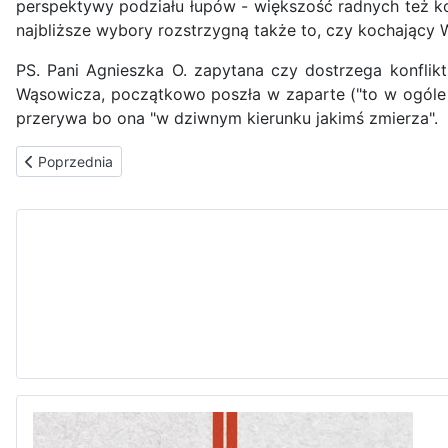
perspektywy podziału łupów - większość radnych też k
najbliższe wybory rozstrzygną także to, czy kochający W
PS. Pani Agnieszka O. zapytana czy dostrzega konflikt
Wąsowicza, początkowo poszła w zaparte ("to w ogóle 
przerywa bo ona "w dziwnym kierunku jakimś zmierza".
Poprzednia strona: Koalicja Platforma-Kukiz-Nowoczesna
Poprzednia