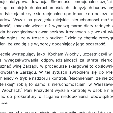
uje nietypowa dewiacja. Skłonności emocjonalne części
np. na miejskich nieruchomościach i decyzjach budowlan
edylekcjami kryje się racjonalne upodobanie do bezczelneg
ąsiadów. Wszak na przejęciu miejskiej nieruchomości moż
kraść) znacznie więcej niż wynoszą marne diety radnych za
tada bezwzględnych cwaniaczków kręcących się wokół wł
e ogłosi, że w trosce o budżet Dzielnicy chętnie zrezygn
wien, że znajdą się wyborcy doceniający jego szczerość.
obecnie występujący jako "Kocham Włochy", uczestniczyli 
a wyegzekwowania odpowiedzialności za utratę nieruc
a uznać winę Zarządu w procedurze skargowej to dosłown
odwołanie Zarządu. W tej sytuacji zwróciłem się do Pr
ienicy w trybie nadzoru i kontroli. (Nadmieniam, że nie 
telskiej" robią to samo z nieruchomościami w Warszawie
Włochach.) Pani Prezydent wysłała kontrolę w osobie nie
ać do prokuratury o ściganie niedopełnienia obowiązk
icza.
esowane strony oczywiście nie zaprosiły mnie do udziału w