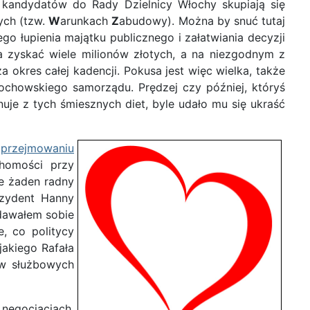
 kandydatów do Rady Dzielnicy Włochy skupiają się
ych (tzw.
W
arunkach
Z
abudowy). Można by snuć tutaj
o łupienia majątku publicznego i załatwiania decyzji
na zyskać wiele milionów złotych, a na niezgodnym z
 okres całej kadencji. Pokusa jest więc wielka, także
ochowskiego samorządu. Prędzej czy później, któryś
uje z tych śmiesznych diet, byle udało mu się ukraść
w
przejmowaniu
homości przy
ie żaden radny
ezydent Hanny
zdawałem sobie
, co politycy
jakiego Rafała
ów służbowych
 negocjacjach.