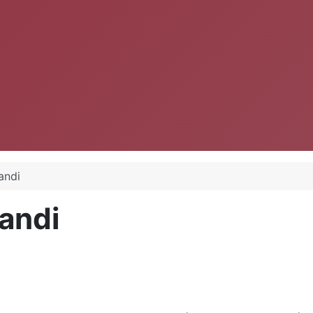
andi
andi