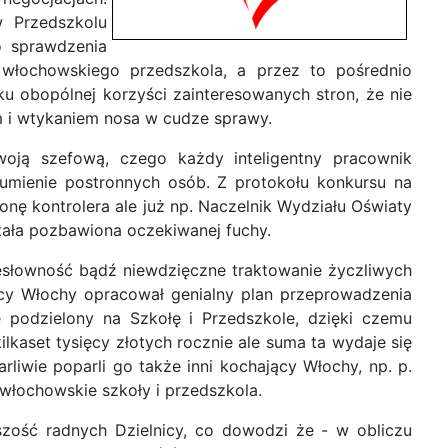
w Przedszkolu
o sprawdzenia
ą włochowskiego przedszkola, a przez to pośrednio
u obopólnej korzyści zainteresowanych stron, że nie
 i wtykaniem nosa w cudze sprawy.
oją szefową, czego każdy inteligentny pracownik
zumienie postronnych osób. Z protokołu konkursu na
nę kontrolera ale już np. Naczelnik Wydziału Oświaty
stała pozbawiona oczekiwanej fuchy.
esłowność bądź niewdzięczne traktowanie życzliwych
icy Włochy opracował genialny plan przeprowadzenia
 podzielony na Szkołę i Przedszkole, dzięki czemu
kaset tysięcy złotych rocznie ale suma ta wydaje się
rliwie poparli go także inni kochający Włochy, np. p.
 włochowskie szkoły i przedszkola.
zość radnych Dzielnicy, co dowodzi że - w obliczu