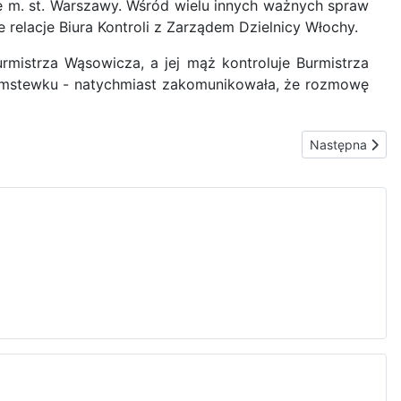
e m. st. Warszawy. Wśród wielu innych ważnych spraw
 relacje Biura Kontroli z Zarządem Dzielnicy Włochy.
urmistrza Wąsowicza, a jej mąż kontroluje Burmistrza
kłamstewku - natychmiast zakomunikowała, że rozmowę
Następna stro
Następna