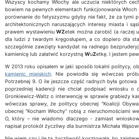
Wszyscy kochamy Włochy ale uczucia niektórych cech
bowiem na pewnych elementach funkcjonowania Włoch - 
porównanie do fetyszyzmu gdyby nie fakt, że za tymi pr
architektonicznych naruszających interesy miasta i s
prawem wystawieniu
WZ
etek można zarobić (a raczej u
dla ludzi z twardym kręgosłupem, a co dopiero dla s
szczególnie zawzięty kandydat na radnego bezpruderyjni
kamienicę lub załatwić korzystną
W
u
Z
etkę. I jestem pe
W 2013 roku opisałem w jaki sposób lokalni politycy, 
kamienic miejskich
. Nie powiodła się wówczas prób
Potrzebnej 9. O ile jeszcze część radnych była gotow
poprzedniej kadencji nie chciał podpisać wniosku o 
Gronkiewicz-Waltz o interwencję w sprawie grabieży kam
wówczas sprawy, że politycy obecnej "Koalicji Obywa
obecnej "Kocham Włochy" robią z nieruchomościami we 
O, który – nie wiadomo dlaczego - zamiast wnioskow
napisał protokół życzliwy dla burmistrza Michała Wąsow
Nie wiem czy i ile ta życzliwość kosztowała, bo zainter