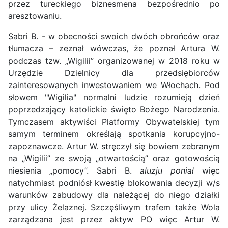
przez tureckiego biznesmena bezpośrednio po
aresztowaniu.
Sabri B. - w obecności swoich dwóch obrońców oraz
tłumacza – zeznał wówczas, że poznał Artura W.
podczas tzw. „Wigilii” organizowanej w 2018 roku w
Urzędzie Dzielnicy dla przedsiębiorców
zainteresowanych inwestowaniem we Włochach. Pod
słowem "Wigilia" normalni ludzie rozumieją dzień
poprzedzający katolickie święto Bożego Narodzenia.
Tymczasem aktywiści Platformy Obywatelskiej tym
samym terminem określają spotkania korupcyjno-
zapoznawcze. Artur W. stręczył się bowiem zebranym
na „Wigilii” ze swoją „otwartością” oraz gotowością
niesienia „pomocy”. Sabri B.
aluzju poniał
więc
natychmiast podniósł kwestię blokowania decyzji w/s
warunków zabudowy dla należącej do niego działki
przy ulicy Żelaznej. Szczęśliwym trafem także Wola
zarządzana jest przez aktyw PO więc Artur W.