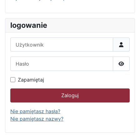
logowanie
Użytkownik
Hasło
Pokaż h
Zapamiętaj
Zaloguj
Nie pamiętasz hasła?
Nie pamiętasz nazwy?