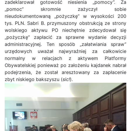
zadeklarował gotowość niesienia „pomocy”. Za
„pomoc” skromnie zażyczył sobie
nieudokumentowaną „pożyczkę” w wysokości 200
tys. PLN. Sabri B. przymuszony obstrukcją ze strony
wolskiego aktywu PO niechętnie zdecydował się
„pożyczkę” zapłacić za sprawne wydanie decyzji
administracyjnej. Ten sposób „załatwiania spraw”
urzędowych uważał najwyraźniej za całkowicie
normalny w relacjach z aktywem Platformy
Obywatelskiej ponieważ po założeniu kajdanek nabrał
podejrzenia, że został aresztowany za zapłacenie
zbyt niskiego bakszyszu (
sic!
).