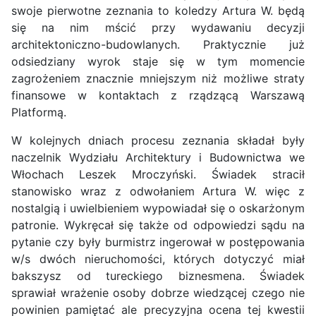
swoje pierwotne zeznania to koledzy Artura W. będą
się na nim mścić przy wydawaniu decyzji
architektoniczno-budowlanych. Praktycznie już
odsiedziany wyrok staje się w tym momencie
zagrożeniem znacznie mniejszym niż możliwe straty
finansowe w kontaktach z rządzącą Warszawą
Platformą.
W kolejnych dniach procesu zeznania składał były
naczelnik Wydziału Architektury i Budownictwa we
Włochach Leszek Mroczyński. Świadek stracił
stanowisko wraz z odwołaniem Artura W. więc z
nostalgią i uwielbieniem wypowiadał się o oskarżonym
patronie. Wykręcał się także od odpowiedzi sądu na
pytanie czy były burmistrz ingerował w postępowania
w/s dwóch nieruchomości, których dotyczyć miał
bakszysz od tureckiego biznesmena. Świadek
sprawiał wrażenie osoby dobrze wiedzącej czego nie
powinien pamiętać ale precyzyjna ocena tej kwestii