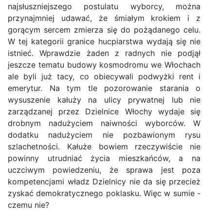
najsłuszniejszego postulatu wyborcy, można
przynajmniej udawać, że śmiałym krokiem i z
gorącym sercem zmierza się do pożądanego celu.
W tej kategorii granice hucpiarstwa wydają się nie
istnieć. Wprawdzie żaden z radnych nie podjął
jeszcze tematu budowy kosmodromu we Włochach
ale byli już tacy, co obiecywali podwyżki rent i
emerytur. Na tym tle pozorowanie starania o
wysuszenie kałuży na ulicy prywatnej lub nie
zarządzanej przez Dzielnice Włochy wydaje się
drobnym nadużyciem naiwności wyborców. W
dodatku nadużyciem nie pozbawionym rysu
szlachetności. Kałuże bowiem rzeczywiście nie
powinny utrudniać życia mieszkańców, a na
uczciwym powiedzeniu, że sprawa jest poza
kompetencjami władz Dzielnicy nie da się przecież
zyskać demokratycznego poklasku. Więc w sumie -
czemu nie?