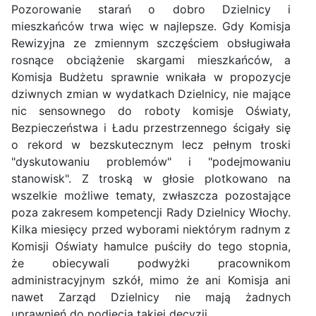
Pozorowanie starań o dobro Dzielnicy i
mieszkańców trwa więc w najlepsze. Gdy Komisja
Rewizyjna ze zmiennym szczęściem obsługiwała
rosnące obciążenie skargami mieszkańców, a
Komisja Budżetu sprawnie wnikała w propozycje
dziwnych zmian w wydatkach Dzielnicy, nie mające
nic sensownego do roboty komisje Oświaty,
Bezpieczeństwa i Ładu przestrzennego ścigały się
o rekord w bezskutecznym lecz pełnym troski
"dyskutowaniu problemów" i "podejmowaniu
stanowisk". Z troską w głosie plotkowano na
wszelkie możliwe tematy, zwłaszcza pozostające
poza zakresem kompetencji Rady Dzielnicy Włochy.
Kilka miesięcy przed wyborami niektórym radnym z
Komisji Oświaty hamulce puściły do tego stopnia,
że obiecywali podwyżki pracownikom
administracyjnym szkół, mimo że ani Komisja ani
nawet Zarząd Dzielnicy nie mają żadnych
uprawnień do podjęcia takiej decyzji.