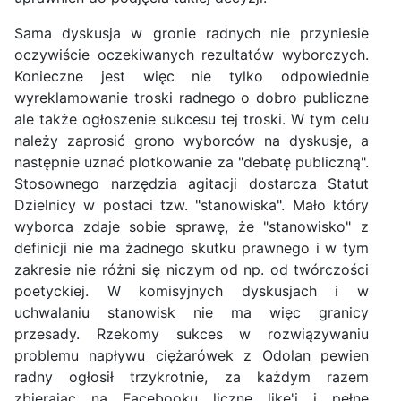
Sama dyskusja w gronie radnych nie przyniesie
oczywiście oczekiwanych rezultatów wyborczych.
Konieczne jest więc nie tylko odpowiednie
wyreklamowanie troski radnego o dobro publiczne
ale także ogłoszenie sukcesu tej troski. W tym celu
należy zaprosić grono wyborców na dyskusje, a
następnie uznać plotkowanie za "debatę publiczną".
Stosownego narzędzia agitacji dostarcza Statut
Dzielnicy w postaci tzw. "stanowiska". Mało który
wyborca zdaje sobie sprawę, że "stanowisko" z
definicji nie ma żadnego skutku prawnego i w tym
zakresie nie różni się niczym od np. od twórczości
poetyckiej. W komisyjnych dyskusjach i w
uchwalaniu stanowisk nie ma więc granicy
przesady. Rzekomy sukces w rozwiązywaniu
problemu napływu ciężarówek z Odolan pewien
radny ogłosił trzykrotnie, za każdym razem
zbierając na Facebooku liczne like'i i pełne